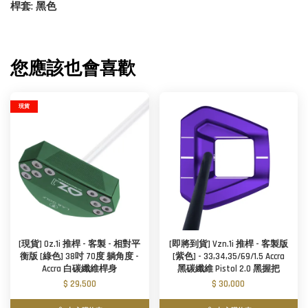
桿套: 黑色
您應該也會喜歡
現貨
[現貨] Oz.1i 推桿 - 客製 - 相對平
[即將到貨] Vzn.1i 推桿 - 客製版
衡版 [綠色] 38吋 70度 躺角度 -
[紫色] - 33,34,35/69/1.5 Accra
Accra 白碳纖維桿身
黑碳纖維 Pistol 2.0 黑握把
$ 29,500
$ 30,000