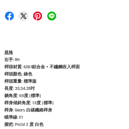
規格
右手: RH
桿頭材質:
6061鋁合金 + 不鏽鋼崁入桿面
桿頭顏色: 綠色
桿頭重量: 標準版
長度: 33,
34,35吋
躺角度: 69度 (
標準)
桿身傾斜角度:
1.5度
(
標準)
桿身: Gears 白碳纖維桿身
瞄準線: E1
握把: Pistol 2 度
白
色