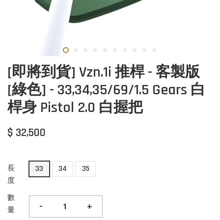
[即將到貨] Vzn.1i 推桿 - 客製版
[綠色] - 33,34,35/69/1.5 Gears 白
桿身 Pistol 2.0 白握把
$ 32,500
長
33
34
35
度
數
-
+
量