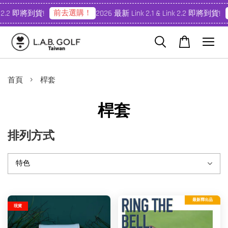
前去選購！
前
2.2 即將到貨!
2026 最新 Link 2.1 & Link 2.2 即將到貨!
›
首頁
桿套
桿套
排列方式
最新釋出品
現貨