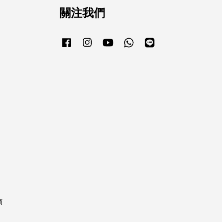
關注我們
Facebook
Instagram
YouTube
Whatsapp
Line
項