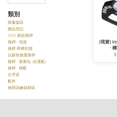
類別
限量版區
贈品登記
2026 新款推桿
[現貨] Vz
推桿 - 現貨
- 標
推桿-即將到貨
$
以顏色挑選推桿
推桿 - 客製化 (自選配)
推桿 - 標配
左手區
配件
推桿訓練器材區