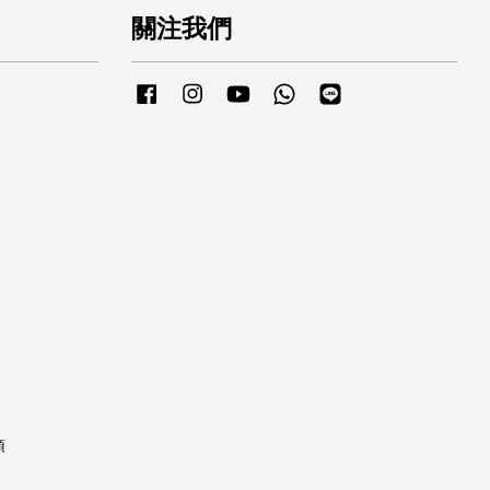
關注我們
Facebook
Instagram
YouTube
Whatsapp
Line
項