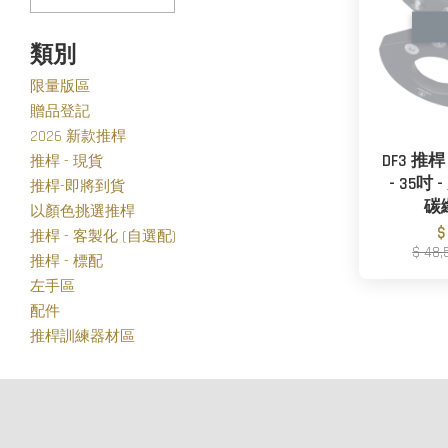
類別
限量版區
贈品登記
2026 新款推桿
DF3 推桿 
推桿 - 現貨
- 35吋 
推桿-即將到貨
碳
以顏色挑選推桿
$
推桿 - 客製化 (自選配)
$ 48
推桿 - 標配
左手區
配件
推桿訓練器材區