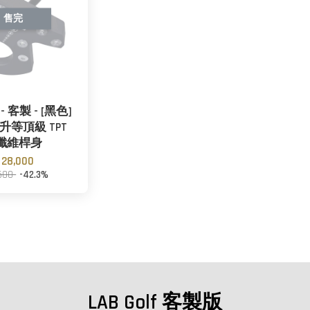
售完
- 客製 - [黑色]
- 升等頂級 TPT
纖維桿身
 28,000
,500
-42.3%
LAB Golf 客製版