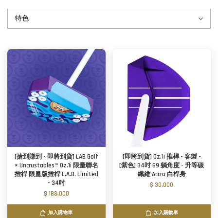
[搶到賺到 - 即將到貨] LAB Golf
[即將到貨] Oz.1i 推桿 - 客製 -
× Uncrustables™ Oz.1i 限量聯名
[紫色] 34吋 69 躺角度 - 升等碳
推桿 限量版推桿 L.A.B. Limited
纖維 Accra 白桿身
- 34吋
$ 30,000
$ 188,000
加入購物車
加入購物車