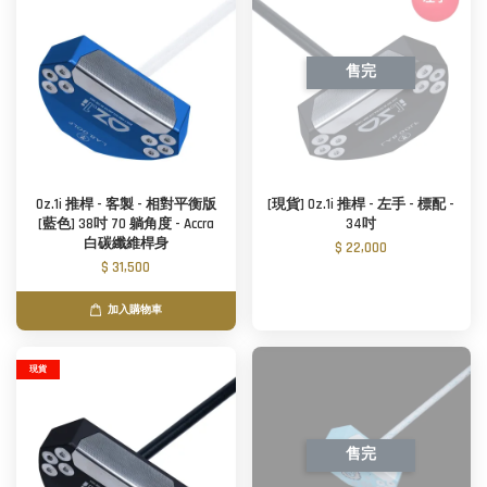
售完
Oz.1i 推桿 - 客製 - 相對平衡版
[現貨] Oz.1i 推桿 - 左手 - 標配 -
[藍色] 38吋 70 躺角度 - Accra
34吋
白碳纖維桿身
$ 22,000
$ 31,500
加入購物車
現貨
售完