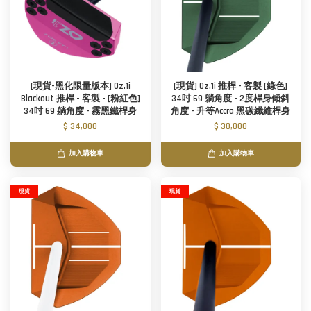
[現貨-黑化限量版本] Oz.1i
[現貨] Oz.1i 推桿 - 客製 [綠色]
Blackout 推桿 - 客製 - [粉紅色]
34吋 69 躺角度 - 2度桿身傾斜
34吋 69 躺角度 - 霧黑鐵桿身
角度 - 升等Accra 黑碳纖維桿身
$ 34,000
$ 30,000
加入購物車
加入購物車
現貨
現貨