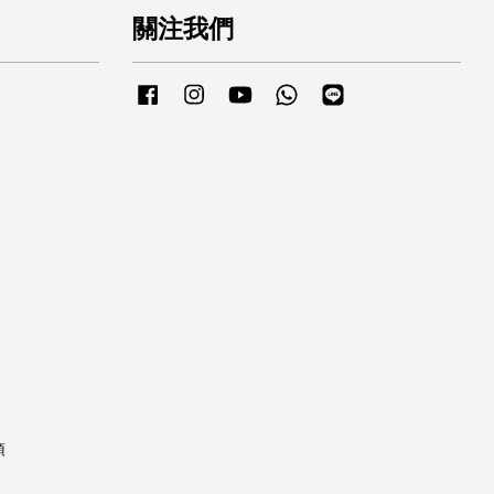
關注我們
Facebook
Instagram
YouTube
Whatsapp
Line
項