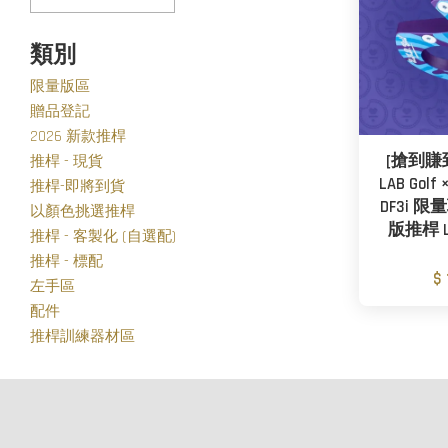
類別
限量版區
贈品登記
2026 新款推桿
[搶到賺
推桿 - 現貨
LAB Golf 
推桿-即將到貨
DF3i 
以顏色挑選推桿
版推桿 L.A
推桿 - 客製化 (自選配)
推桿 - 標配
$
左手區
配件
推桿訓練器材區