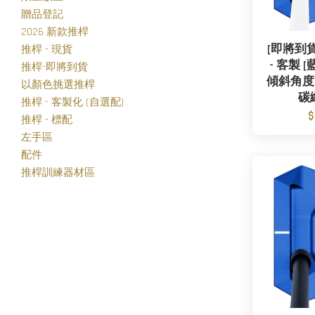
贈品登記
2026 新款推桿
[即將到貨] 
推桿 - 現貨
- 客製 [
推桿-即將到貨
傾斜角度 -
以顏色挑選推桿
碳
推桿 - 客製化 (自選配)
$
推桿 - 標配
左手區
配件
推桿訓練器材區