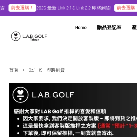
前去選購！
前去選購！
2026 最新 Link 2.1 & Link 2.2 即將到貨!
202
Home
贈品登記區
產
›
首頁
Oz.1i HS - 即將到貨