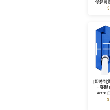
傾斜角
$
[即將到貨] 
- 客製 
Accr
$