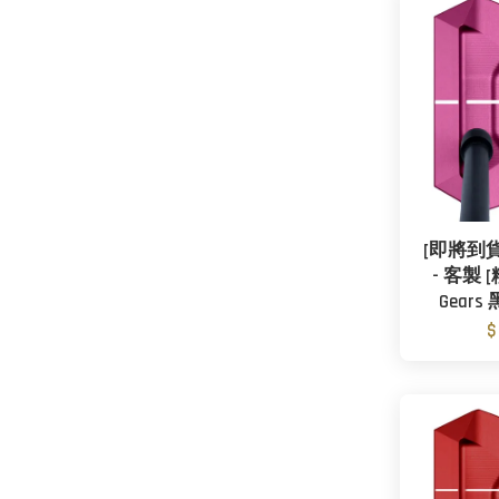
[即將到貨] 
- 客製 
Gear
$