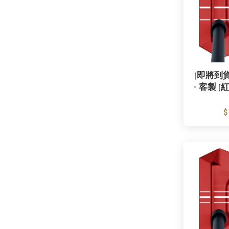
[即將到貨] 
- 客製 [
$