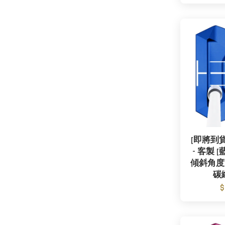
[即將到貨] 
- 客製 [
傾斜角度 -
碳
$