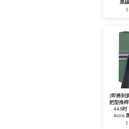
黑
$
[即將到貨]
把型推桿 -
44.5吋
Accr
$