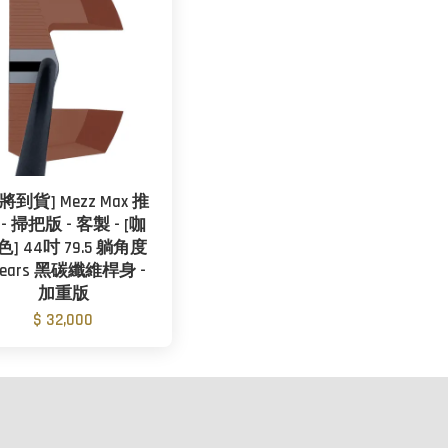
將到貨] Mezz Max 推
- 掃把版 - 客製 - [咖
色] 44吋 79.5 躺角度
 Gears 黑碳纖維桿身 -
加重版
$ 32,000