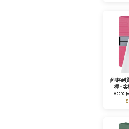
[即將到貨]
桿 - 客
Accr
$