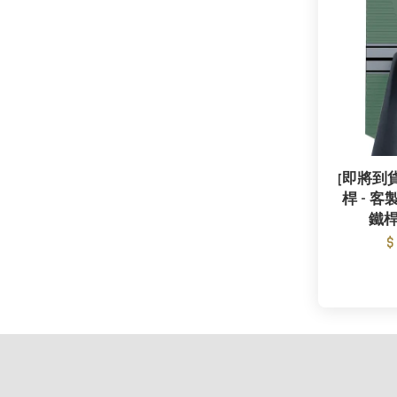
[即將到貨]
桿 - 客製
鐵桿
$