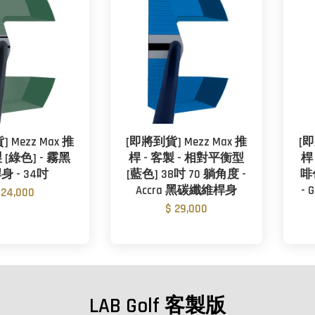
 Mezz Max 推
[即將到貨] Mezz Max 推
[即
 [綠色] - 霧黑
桿 - 客製 - 相對平衡型
桿 
身 - 34吋
[藍色] 38吋 70 躺角度 -
啡
Accra 黑碳纖維桿身
-
 24,000
$ 29,000
LAB Golf 客製版