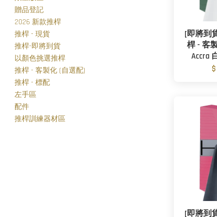
贈品登記
2026 新款推桿
[即將到貨]
推桿 - 現貨
桿 - 客製
推桿-即將到貨
Accr
以顏色挑選推桿
$
推桿 - 客製化 (自選配)
推桿 - 標配
左手區
配件
推桿訓練器材區
[即將到貨]