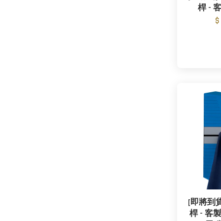
桿 - 
$
[即將到貨]
桿 - 客製 