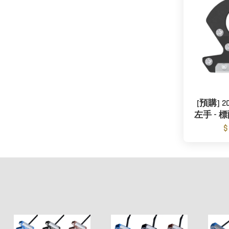
[預購] 20
左手 - 標配
$