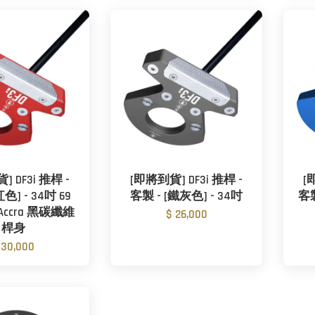
 DF3i 推桿 -
[即將到貨] DF3i 推桿 -
[
紅色] - 34吋 69
客製 - [鐵灰色] - 34吋
客製
Accra 黑碳纖維
$ 26,000
桿身
 30,000