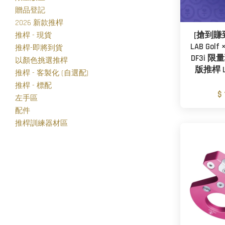
贈品登記
2026 新款推桿
[搶到賺
推桿 - 現貨
LAB Golf 
推桿-即將到貨
DF3i 
以顏色挑選推桿
版推桿 L.A
推桿 - 客製化 (自選配)
推桿 - 標配
$
左手區
配件
推桿訓練器材區