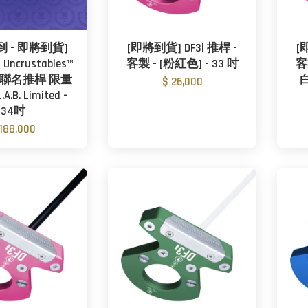
到 - 即將到貨]
[即將到貨] DF3i 推桿 -
[
× Uncrustables™
客製 - [粉紅色] - 33 吋
客
限量聯名推桿 限量
$ 26,000
.B. Limited -
34吋
 188,000