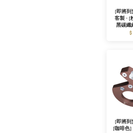
[即將到貨]
客製 - [
黑碳纖維
$
[即將到貨]
[咖啡色]