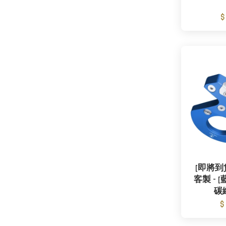
$
[即將到貨]
客製 - [藍
碳
$