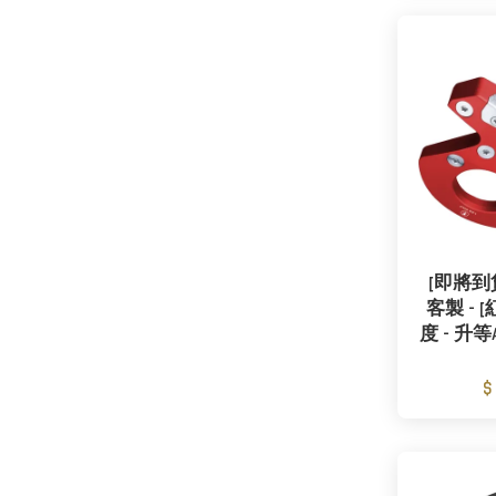
[即將到貨]
客製 - [
度 - 升等
$