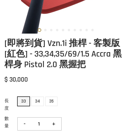
[即將到貨] Vzn.1i 推桿 - 客製版
[紅色] - 33,34,35/69/1.5 Accra 黑
桿身 Pistol 2.0 黑握把
$ 30,000
長
33
34
35
度
數
-
+
量