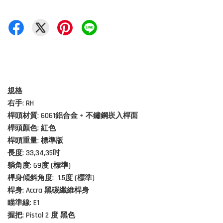
規格
右手: RH
桿頭材質:
6061鋁合金 + 不鏽鋼崁入桿面
桿頭顏色: 紅色
桿頭重量: 標準版
長度:
33,34,35吋
躺角度: 69度 (
標準)
桿身傾斜角度:
1.5度
(
標準)
桿身: Accra 黑碳纖維桿身
瞄準線: E1
握把: Pistol 2 度 黑色