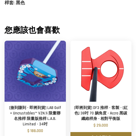
桿套: 黑色
您應該也會喜歡
[搶到賺到 - 即將到貨] LAB Golf
[即將到貨] DF3 推桿 - 客製 - [紅
× Uncrustables™ VZN.1i 限量聯
色] 38吋 70 躺角度 - Accra 黑碳
名推桿 限量版推桿 L.A.B.
纖維桿身 - 相對平衡版
Limited - 34吋
$ 29,000
$ 188,000