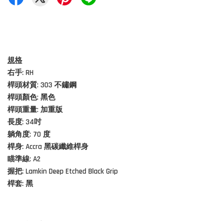
規格
右手: RH
桿頭材質: 303
不鏽鋼
桿頭顏色: 黑色
桿頭重量: 加重版
長度: 34吋
躺角度: 70 度
桿身: Accra 黑碳纖維桿身
瞄準線: A2
握把: Lamkin Deep Etched Black Grip
桿套: 黑