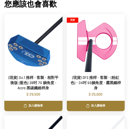
您應該也會喜歡
現貨
[現貨] Oz.1 推桿 - 客製 - 相對平
[現貨] DF3 推桿 - 客製 - [粉紅
衡版 [藍色] 38吋 70 躺角度 -
色] - 34吋 69躺角度 - 霧黑鐵桿
Accra 黑碳纖維桿身
身
$ 29,500
$ 25,000
加入購物車
加入購物車