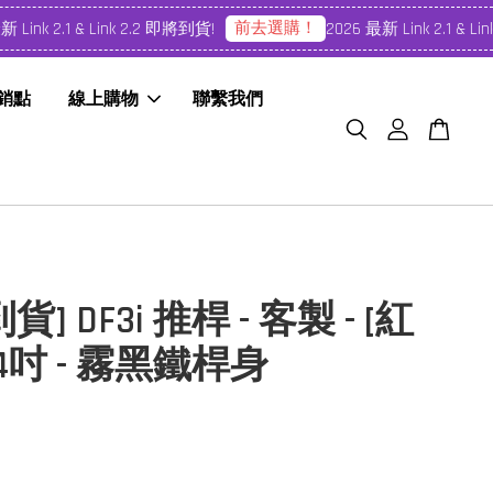
前去選購！
ink 2.1 & Link 2.2 即將到貨!
2026 最新 Link 2.1 & Link
經銷點
線上購物
聯繫我們
] DF3i 推桿 - 客製 - [紅
 34吋 - 霧黑鐵桿身