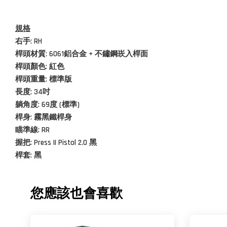
規格
右手: RH
桿頭材質:
6061鋁合金 + 不鏽鋼崁入桿面
桿頭顏色: 紅色
桿頭重量: 標準版
長度:
34吋
躺角度: 69度 (標準)
桿身: 霧黑鐵桿身
瞄準線: RR
握把: Press II Pistol 2.0 黑
桿套:
黑
您應該也會喜歡