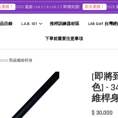
選購！
前去選購！
2026 最新 Link 2.1 & Link 2.2 即將到貨!
2026 最新 
品目錄
L.A.B. 101
推桿訓練器材區
LAB Golf 台灣
下單前重要注意事項
升等Accra 黑碳纖維桿身
[即將到貨
色] - 
維桿
$ 30,000