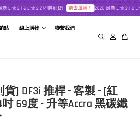
前去選購！
Link 2.1 & Link 2.2 即將到貨!
2026 最新 Link 2.1 & Li
經銷點
線上購物
聯繫我們
] DF3i 推桿 - 客製 - [紅
34吋 69度 - 升等Accra 黑碳纖
身