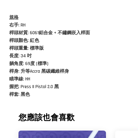
規格
右手: RH
桿頭材質:
6061鋁合金 + 不鏽鋼崁入桿面
桿頭顏色: 紅色
桿頭重量: 標準版
長度:
34 吋
躺角度: 69度 (標準)
桿身: 升等Accra 黑碳纖維桿身
瞄準線: HH
握把: Press II Pistol 2.0 黑
桿套: 黑色
您應該也會喜歡