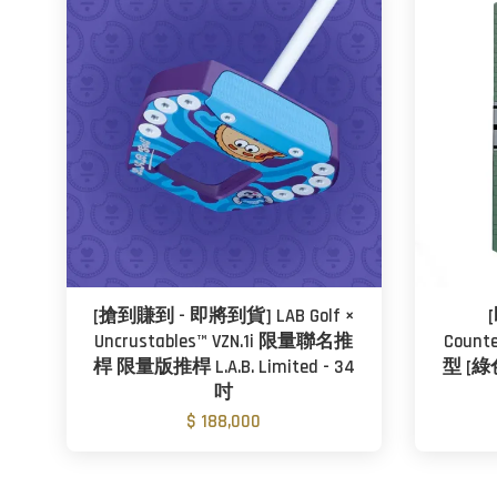
[搶到賺到 - 即將到貨] LAB Golf ×
Uncrustables™ VZN.1i 限量聯名推
Coun
桿 限量版推桿 L.A.B. Limited - 34
型 [綠色
吋
$ 188,000