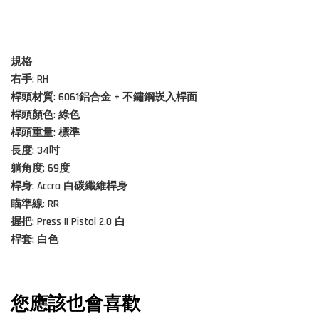
規格
右手: RH
桿頭材質:
6061鋁合金 + 不鏽鋼崁入桿面
桿頭顏色: 綠色
桿頭重量: 標準
長度: 34吋
躺角度: 69度
桿身: Accra 白碳纖維桿身
瞄準線: RR
握把: Press II Pistol 2.0
白
桿套:
白
色
您應該也會喜歡