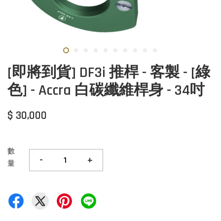
[即將到貨] DF3i 推桿 - 客製 - [綠
色] - Accra 白碳纖維桿身 - 34吋
$ 30,000
數
-
+
量