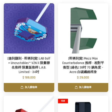
[搶到賺到 - 即將到貨] LAB Golf
[即將到貨] Mezz Max
× Uncrustables™ VZN.1i 限量聯
Counterbalance 推桿 - 相對平
名推桿 限量版推桿 L.A.B.
衡型 [綠色] 38吋 70 躺角度 -
Limited - 34吋
Accra 白碳纖維桿身
$ 188,000
$ 29,000
加入購物車
加入購物車
現貨