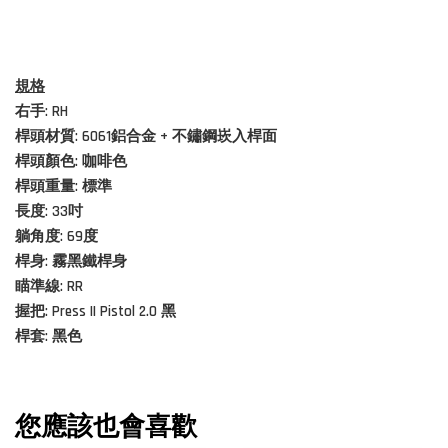
規格
右手: RH
桿頭材質:
6061鋁合金 + 不鏽鋼崁入桿面
桿頭顏色: 咖啡色
桿頭重量: 標準
長度: 33吋
躺角度: 69度
桿身: 霧黑鐵桿身
瞄準線: RR
握把: Press II Pistol 2.0 黑
桿套: 黑色
您應該也會喜歡