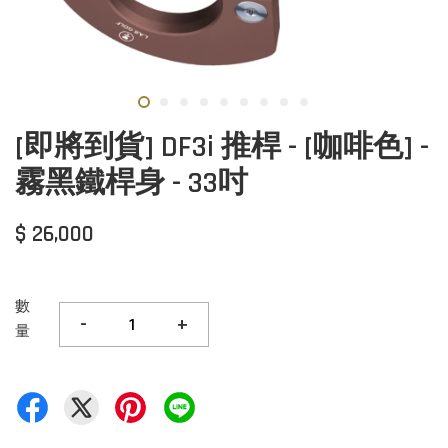
[即將到貨] DF3i 推桿 - [咖啡色] -
霧黑鐵桿身 - 33吋
$ 26,000
數
-
+
量