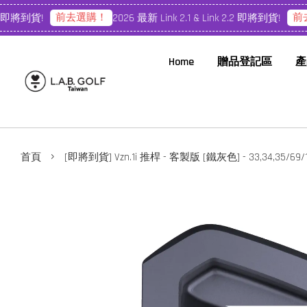
前去選購！
前去
 即將到貨!
2026 最新 Link 2.1 & Link 2.2 即將到貨!
Home
贈品登記區
產
›
首頁
[即將到貨] Vzn.1i 推桿 - 客製版 [鐵灰色] - 33,34,35/69/1