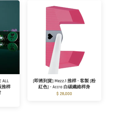
 ALL
[即將到貨] Mezz.1 推桿 - 客製 [粉
限量版推桿
紅色] - Accra 白碳纖維桿身
吋
$ 28,000