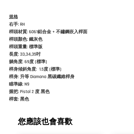
規格
右手: RH
桿頭材質:
6061鋁合金 + 不鏽鋼崁入桿面
桿頭顏色: 鐵灰色
桿頭重量: 標準版
長度: 33,34,35
吋
躺角度: 69度 (
標準)
桿身傾斜角度:
1.5度 (
標準)
桿身: 升等 Diamana 黑碳纖維桿身
瞄準線: N9
握把: Pistol 2 度 黑色
桿套: 黑色
您應該也會喜歡