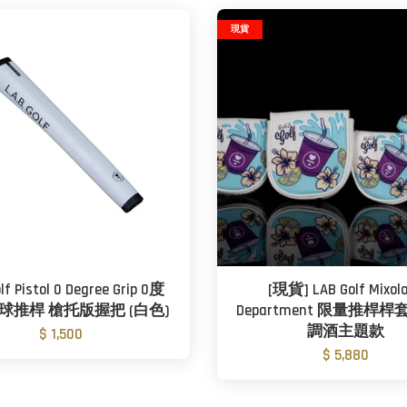
現貨
lf Pistol 0 Degree Grip 0度
[現貨] LAB Golf Mixol
球推桿 槍托版握把 (白色)
Department 限量推桿
調酒主題款
$ 1,500
$ 5,880