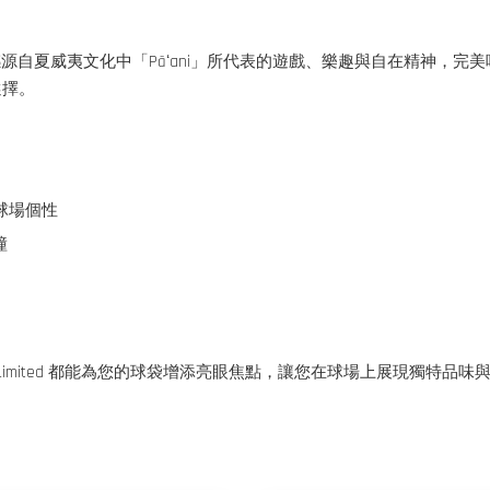
推桿頭套，設計靈感源自夏威夷文化中「Pāʻani」所代表的遊戲、樂趣與自在精神，完
選擇。
球場個性
撞
.A.B. Limited 都能為您的球袋增添亮眼焦點，讓您在球場上展現獨特品