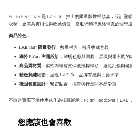
Pā’ani Headcover 是 L.A.B. Golf 推出的限量版
吸睛，更兼具實用性與收藏價值，是追求獨特風格球友的理想
商品特色：
L.A.B. Golf 限量發行
：數量稀少，極具收藏意義
獨特 Pā’ani 主題設計
：鮮明色彩與圖騰，展現與眾不同的
高品質材質
：柔軟內裡有效保護推桿桿頭，避免刮傷與碰
精緻刺繡細節
：呈現 L.A.B. Golf 品牌質感與工藝水準
穩固包覆設計
：緊密貼合，攜帶與行走間不易滑落
不論是實際下場使用或作為收藏展示，Pā’ani Headcover｜L
您應該也會喜歡