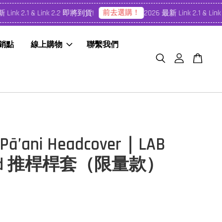
前去選購！
ink 2.1 & Link 2.2 即將到貨!
2026 最新 Link 2.1 & Link
經銷點
線上購物
聯繫我們
Pā’ani Headcover｜LAB
ited 推桿桿套（限量款）