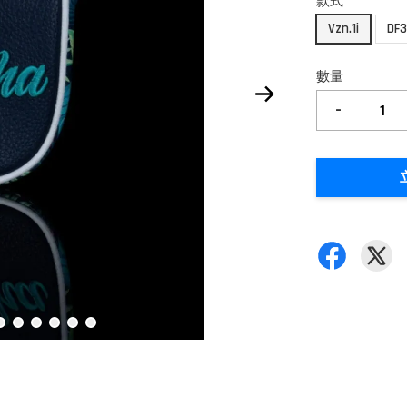
款式
Vzn.1i
DF3
數量
-