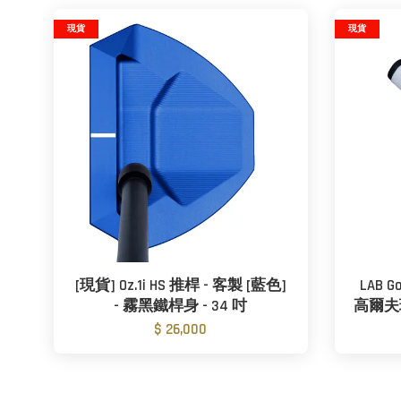
現貨
現貨
[現貨] Oz.1i HS 推桿 - 客製 [藍色]
LAB Go
- 霧黑鐵桿身 - 34 吋
高爾夫
$ 26,000