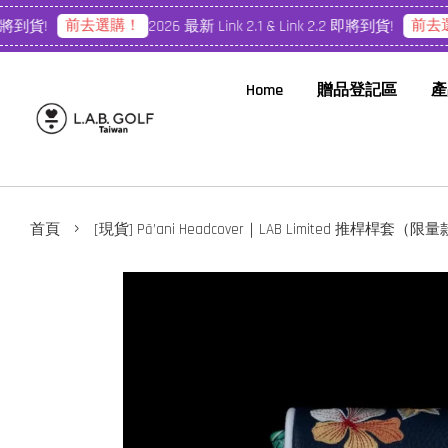
前去選購！
前去選
即將到貨!
2026 最新 Link 2.1 & Link 2.2 即將到貨!
Home
贈品登記區
產
›
首頁
[現貨] Pā’ani Headcover｜LAB Limited 推桿桿套（限