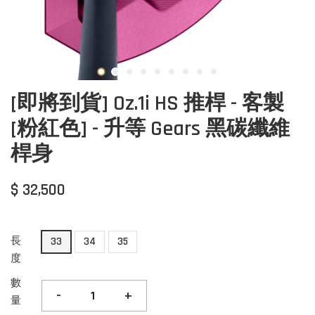
[即將到貨] Oz.1i HS 推桿 - 客製
[粉紅色] - 升等 Gears 黑碳纖維
桿身
$ 32,500
長
33
34
35
度
數
-
+
量