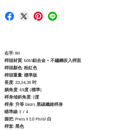
右手: RH
桿頭材質:
6061鋁合金 + 不鏽鋼崁入桿面
桿頭顏色: 粉紅色
桿頭重量: 標準版
長度: 33,34,35 吋
躺角度: 69度 (標準)
桿身傾斜角度: 2度
桿身: 升等 Gears 黑碳纖維桿身
瞄準線: E / 4
握把: Press II 2.0 Pistol
白
桿套: 黑色