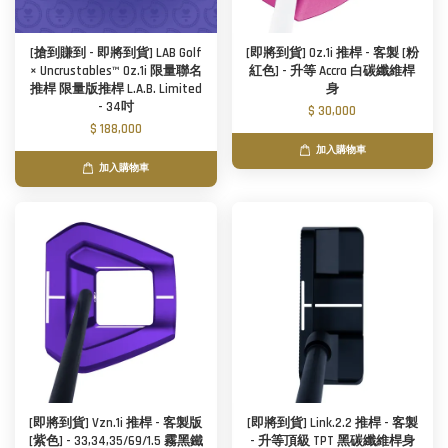
[搶到賺到 - 即將到貨] LAB Golf
[即將到貨] Oz.1i 推桿 - 客製 [粉
× Uncrustables™ Oz.1i 限量聯名
紅色] - 升等 Accra 白碳纖維桿
推桿 限量版推桿 L.A.B. Limited
身
- 34吋
$ 30,000
$ 188,000
加入購物車
加入購物車
[即將到貨] Vzn.1i 推桿 - 客製版
[即將到貨] Link.2.2 推桿 - 客製
[紫色] - 33,34,35/69/1.5 霧黑鐵
- 升等頂級 TPT 黑碳纖維桿身