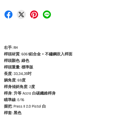
右手: RH
桿頭材質:
6061鋁合金 + 不鏽鋼崁入桿面
桿頭顏色: 綠色
桿頭重量: 標準版
長度:
33,34,35吋
躺角度: 69度
桿身傾斜角度: 2度
桿身: 升等 Accra 白碳纖維桿身
瞄準線: E/16
握把: Press II 2.0 Pistol 白
桿套: 黑色