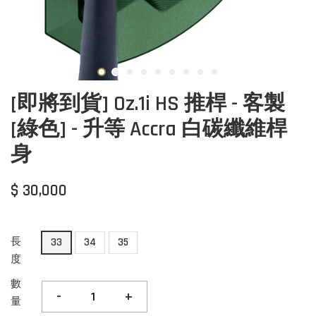
[即將到貨] Oz.1i HS 推桿 - 客製
[綠色] - 升等 Accra 白碳纖維桿
身
$ 30,000
長
33
34
35
度
數
-
+
量