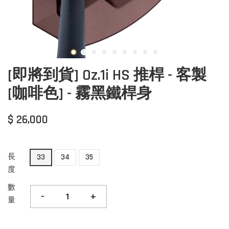
[即將到貨] Oz.1i HS 推桿 - 客製
[咖啡色] - 霧黑鐵桿身
$ 26,000
長
33
34
35
度
數
-
+
量