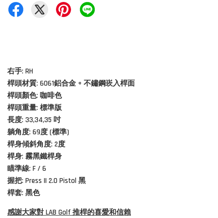
右手: RH
桿頭材質:
6061鋁合金 + 不鏽鋼崁入桿面
桿頭顏色: 咖啡色
桿頭重量: 標準版
長度: 33,34,35 吋
躺角度: 69度 (標準)
桿身傾斜角度: 2度
桿身:
霧黑鐵桿身
瞄準線: F / 6
握把: Press II 2.0 Pistol
黑
桿套: 黑色
感謝大家對 LAB Golf 推桿的喜愛和信賴