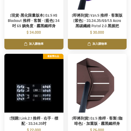
[現貨-黑化限量版本] Oz.1i HS
[即將到貨] Vzn.1i 推桿 - 客製版
Blackout 推桿 - 客製 - [藍色] 34
[紫色] - 33,34,35/69/1.5 Accra
吋 69 躺角度 - 霧黑鐵桿身
黑碳纖維 Pistol 2.0 黑握把
$ 34,000
$ 30,000
加入購物車
加入購物車
最新釋出品
[預購] Link.2.1 推桿 - 右手 - 標
[即將到貨] Oz.1i 推桿 - 客製 [咖
配 - 33,34,35吋
啡色] - 加重版 - 霧黑鐵桿身
$ 22,000
$ 26,000