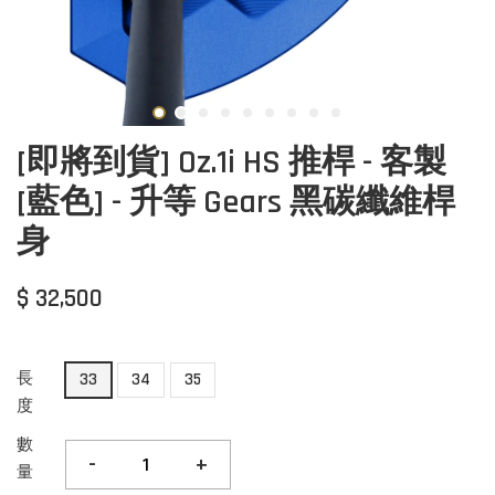
[即將到貨] Oz.1i HS 推桿 - 客製
[藍色] - 升等 Gears 黑碳纖維桿
身
$ 32,500
長
33
34
35
度
數
-
+
量