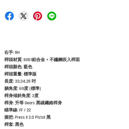
右手: RH
桿頭材質:
6061鋁合金 + 不鏽鋼崁入桿面
桿頭顏色: 藍色
桿頭重量: 標準版
長度: 33,34,35 吋
躺角度: 69度 (標準)
桿身傾斜角度: 2度
桿身: 升等 Gears 黑碳纖維桿身
瞄準線: FF / 22
握把: Press II 2.0 Pistol
黑
桿套: 黑色