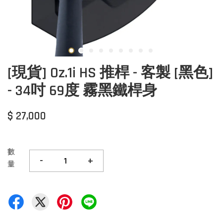
[現貨] Oz.1i HS 推桿 - 客製 [黑色]
- 34吋 69度 霧黑鐵桿身
$ 27,000
數
-
+
量