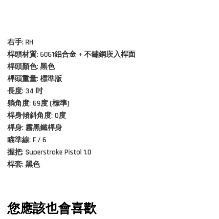
右手: RH
桿頭材質:
6061鋁合金 + 不鏽鋼崁入桿面
桿頭顏色: 黑色
桿頭重量: 標準版
長度: 34 吋
躺角度: 69度 (標準)
桿身傾斜角度: 0度
桿身: 霧黑鐵桿身
瞄準線: F / 6
握把: Superstroke Pistol 1.0
桿套: 黑色
您應該也會喜歡