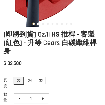
[即將到貨] Oz.1i HS 推桿 - 客製
[紅色] - 升等 Gears 白碳纖維桿
身
$ 32,500
長
33
34
35
度
數
-
+
量