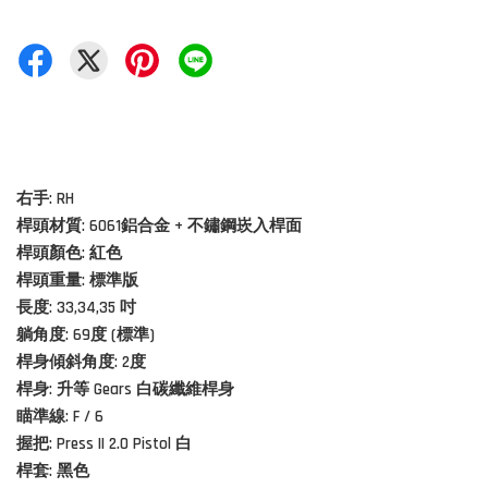
右手: RH
桿頭材質:
6061鋁合金 + 不鏽鋼崁入桿面
桿頭顏色: 紅色
桿頭重量: 標準版
長度: 33,34,35 吋
躺角度: 69度 (標準)
桿身傾斜角度: 2度
桿身:
升等 Gears
白
碳纖維桿身
瞄準線: F / 6
握把: Press II 2.0 Pistol 白
桿套: 黑色