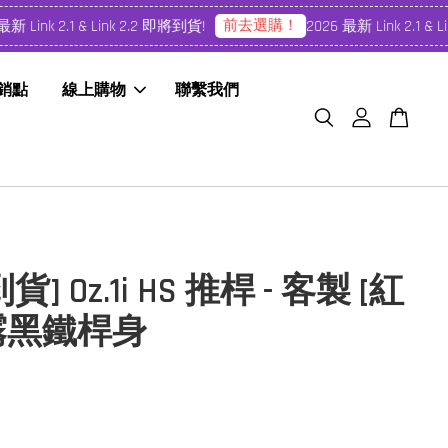
前去選購！
Link 2.1 & Link 2.2 即將到貨!
2026 最新 Link 2.1 & Li
經銷點
線上購物
聯繫我們
] Oz.1i HS 推桿 - 客製 [紅
 霧黑鐵桿身