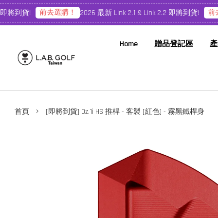
前去選購！
前去
 即將到貨!
2026 最新 Link 2.1 & Link 2.2 即將到貨!
Home
贈品登記區
產
›
首頁
[即將到貨] Oz.1i HS 推桿 - 客製 [紅色] - 霧黑鐵桿身