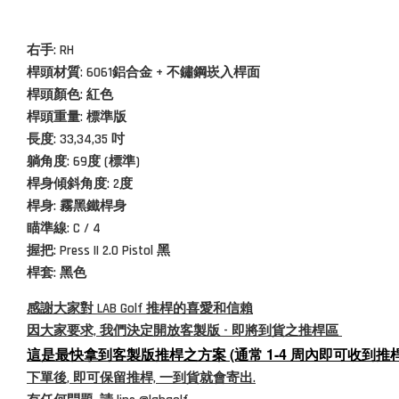
右手: RH
桿頭材質:
6061鋁合金 + 不鏽鋼崁入桿面
桿頭顏色: 紅色
桿頭重量: 標準版
長度: 33,34,35 吋
躺角度: 69度 (標準)
桿身傾斜角度: 2度
桿身:
霧黑鐵桿身
瞄準線: C / 4
握把: Press II 2.0 Pistol 黑
桿套: 黑色
感謝大家對 LAB Golf 推桿的喜愛和信賴
因大家要求, 我們決定開放客製版 - 即將到貨之推桿區
這是最快拿到客製版推桿之方案 (通常 1-4 周內即可收到推桿,
下單後, 即可保留推桿, 一到貨就會寄出.