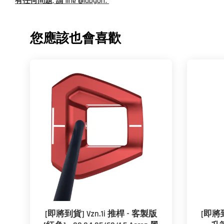
有任何問題, 請 line @labgolf.
您應該也會喜歡
[即將到貨] Vzn.1i 推桿 - 客製版
[即將到貨