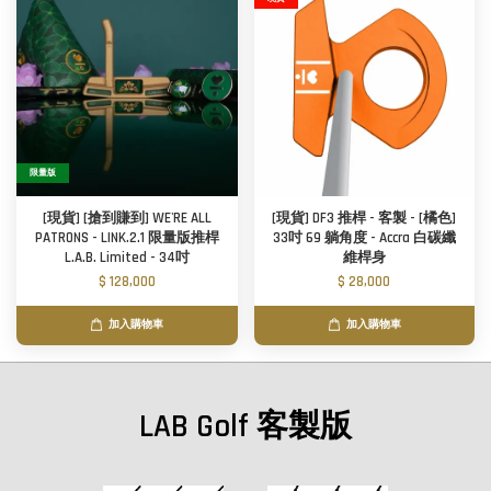
限量版
[現貨] [搶到賺到] WE'RE ALL
[現貨] DF3 推桿 - 客製 - [橘色]
PATRONS - LINK.2.1 限量版推桿
33吋 69 躺角度 - Accra 白碳纖
L.A.B. Limited - 34吋
維桿身
$ 128,000
$ 28,000
加入購物車
加入購物車
LAB Golf 客製版