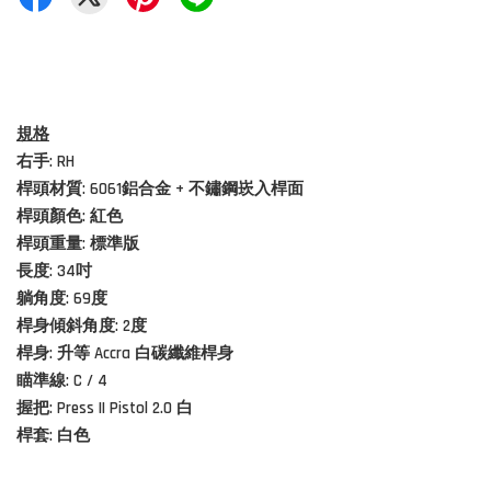
規格
右手: RH
桿頭材質:
6061鋁合金 + 不鏽鋼崁入桿面
桿頭顏色: 紅色
桿頭重量: 標準版
長度: 34吋
躺角度: 69度
桿身傾斜角度: 2度
桿身: 升等 Accra 白碳纖維桿身
瞄準線: C / 4
握把: Press II Pistol 2.0 白
桿套: 白色