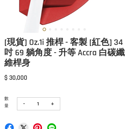
[現貨] Oz.1i 推桿 - 客製 [紅色] 34
吋 69 躺角度 - 升等 Accra 白碳纖
維桿身
$ 30,000
數
-
+
量