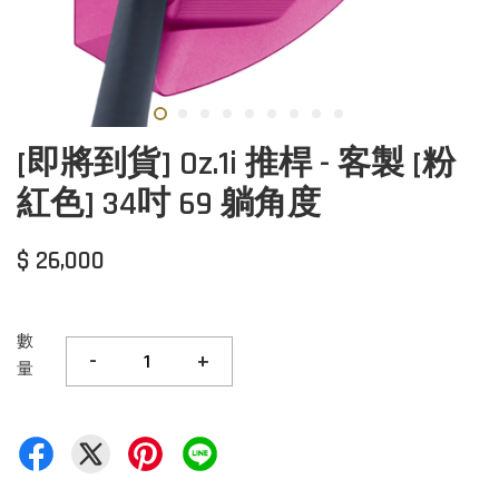
[即將到貨] Oz.1i 推桿 - 客製 [粉
紅色] 34吋 69 躺角度
$ 26,000
數
-
+
量