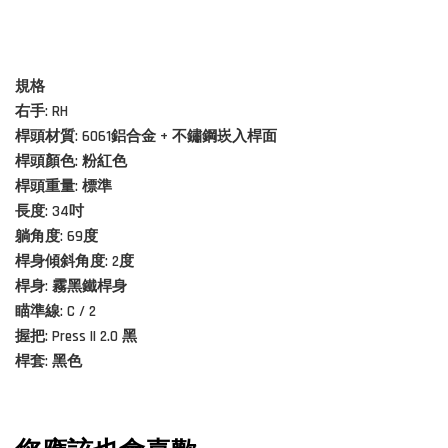
規格
右手: RH
桿頭材質: 6061鋁合金 + 不鏽鋼崁入桿面
桿頭顏色: 粉紅色
桿頭重量: 標準
長度: 34吋
躺角度: 69度
桿身傾斜角度: 2度
桿身: 霧黑鐵桿身
瞄準線: C / 2
握把: Press II 2.0 黑
桿套: 黑色