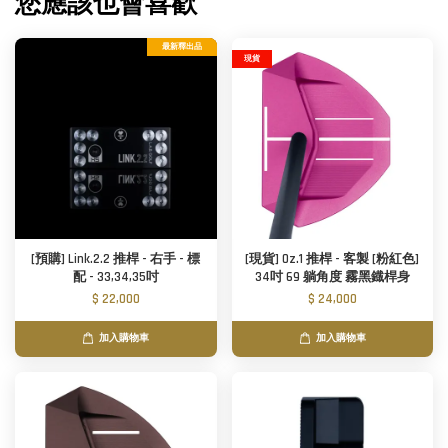
您應該也會喜歡
最新釋出品
現貨
[預購] Link.2.2 推桿 - 右手 - 標
[現貨] Oz.1 推桿 - 客製 [粉紅色]
配 - 33,34,35吋
34吋 69 躺角度 霧黑鐡桿身
$ 22,000
$ 24,000
加入購物車
加入購物車