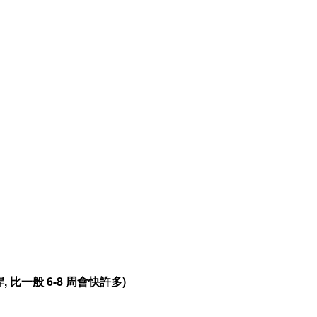
 比一般 6-8 周會快許多)