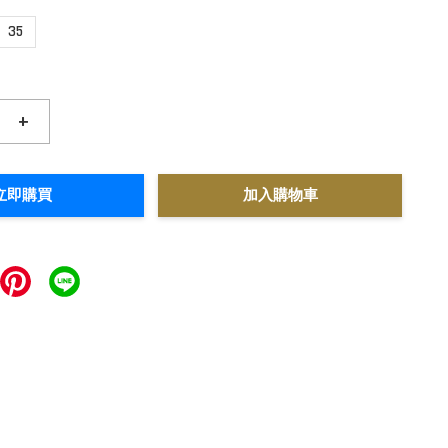
35
+
立即購買
加入購物車