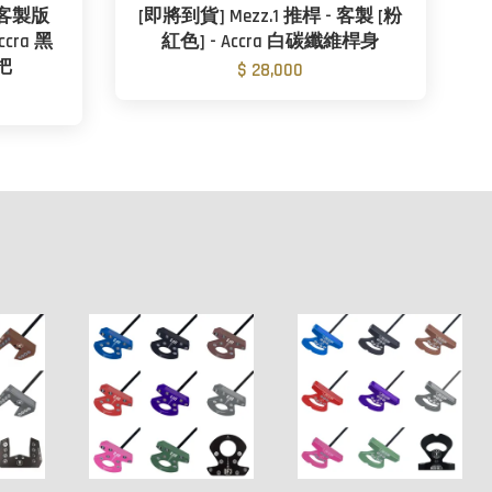
- 客製版
[即將到貨] Mezz.1 推桿 - 客製 [粉
Accra 黑
紅色] - Accra 白碳纖維桿身
握把
$ 28,000