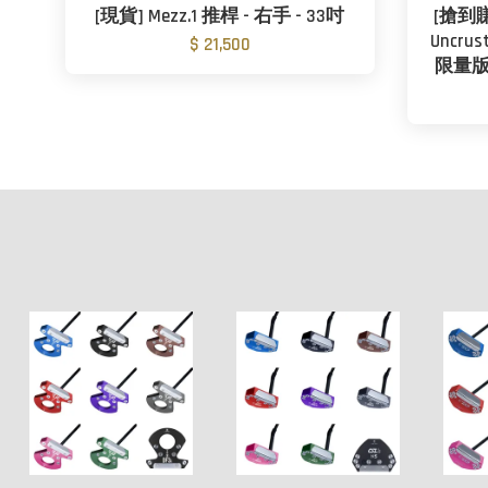
[現貨] Mezz.1 推桿 - 右手 - 33吋
[搶到賺到
Uncru
$ 21,500
限量版推桿