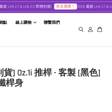
前去選購！
 Link 2.1 & Link 2.2 即將到貨!
2026 最新 Link 2.1 & Li
經銷點
線上購物
聯繫我們
貨] Oz.1i 推桿 - 客製 [黑色]
黑鐵桿身