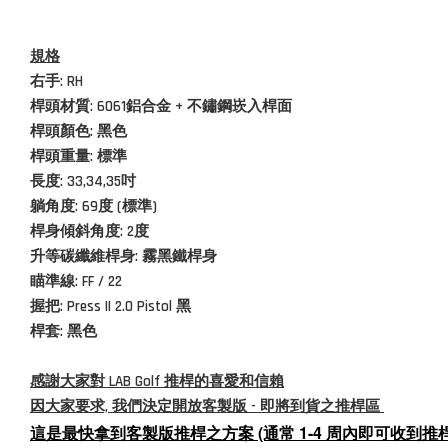
規格
右手: RH
桿頭材質:
6061鋁合金 + 不鏽鋼崁入桿面
桿頭顏色: 黑色
桿頭重量: 標準
長度: 33,34,35吋
躺角度: 69度 (標準)
桿身傾斜角度: 2度
升等
碳纖維桿身
: 霧黑鐵桿身
瞄準線: FF / 22
握把: Press II 2.0 Pistol
黑
桿套: 黑色
感謝大家對 LAB Golf 推桿的喜愛和信賴
因大家要求, 我們決定開放客製版 - 即將到貨之推桿區
這是最快拿到客製版推桿之方案 (通常 1-4 周內即可收到推桿,