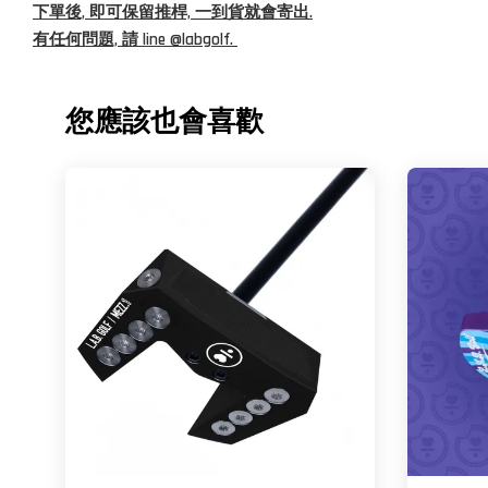
下單後, 即可保留推桿, 一到貨就會寄出.
有任何問題, 請 line @labgolf.
您應該也會喜歡