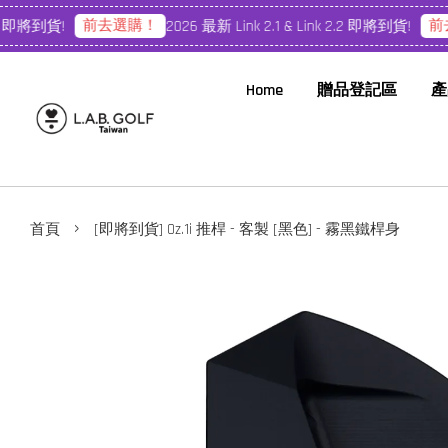
前去選購！
前去
 即將到貨!
2026 最新 Link 2.1 & Link 2.2 即將到貨!
Home
贈品登記區
產
›
首頁
[即將到貨] Oz.1i 推桿 - 客製 [黑色] - 霧黑鐵桿身