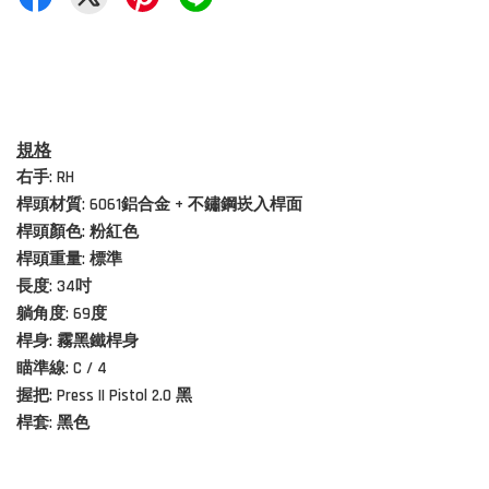
規格
右手: RH
桿頭材質:
6061鋁合金
+ 不鏽鋼崁入桿面
桿頭顏色: 粉紅色
桿頭重量: 標準
長度: 34吋
躺角度: 69度
桿身: 霧黑鐵桿身
瞄準線: C / 4
握把: Press II Pistol 2.0 黑
桿套: 黑色