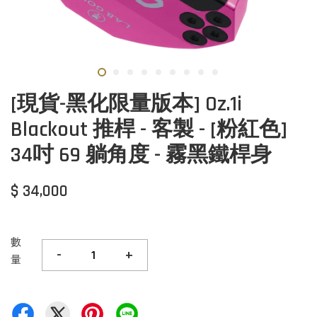
[現貨-黑化限量版本] Oz.1i
Blackout 推桿 - 客製 - [粉紅色]
34吋 69 躺角度 - 霧黑鐵桿身
$ 34,000
數
-
+
量