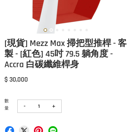
[現貨] Mezz Max 掃把型推桿 - 客
製 - [紅色] 45吋 79.5 躺角度 -
Accra 白碳纖維桿身
$ 30,000
數
-
+
量