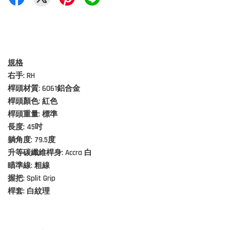
規格
右手: RH
桿頭材質:
6061鋁合金
桿頭顏色: 紅色
桿頭重量: 標準
長度: 45吋
躺角度: 79.5度
升等碳纖維桿身: Accra
白
瞄準線: 粗線
握把: Split Grip
桿套:
白紋理