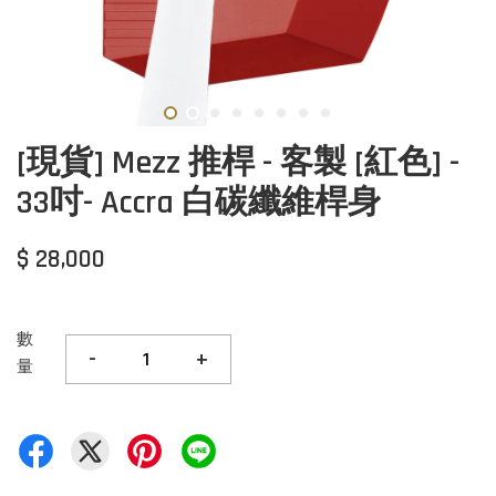
[現貨] Mezz 推桿 - 客製 [紅色] -
33吋- Accra 白碳纖維桿身
$ 28,000
數
-
+
量