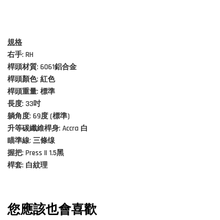
規格
右手: RH
桿頭材質:
6061鋁合金
桿頭顏色: 紅色
桿頭重量: 標準
長度:
33吋
躺角度: 69度 (標準)
升等碳纖維桿身: Accra
白
瞄準線: 三條
缐
握把: Press II 1.5黑
桿套: 白紋理
您應該也會喜歡