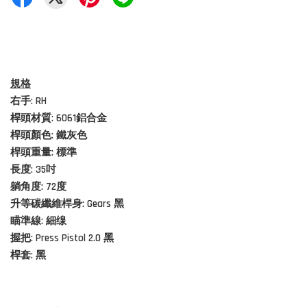
規格
右手: RH
桿頭材質:
6061鋁合金
桿頭顏色: 鐵灰色
桿頭重量: 標準
長度: 35吋
躺角度: 72度
升等碳纖維桿身: Gears 黑
瞄準線: 細缐
握把: Press Pistol 2.0 黑
桿套:
黑