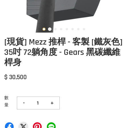
[現貨] Mezz 推桿 - 客製 [鐵灰色]
35吋 72躺角度 - Gears 黑碳纖維
桿身
$ 30,500
數
-
+
量