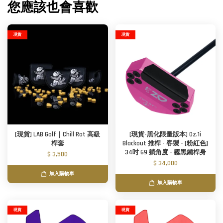
您應該也會喜歡
現貨
現貨
[現貨] LAB Golf｜Chill Rat 高級
[現貨-黑化限量版本] Oz.1i
桿套
Blackout 推桿 - 客製 - [粉紅色]
34吋 69 躺角度 - 霧黑鐵桿身
$ 3,500
$ 34,000
加入購物車
加入購物車
現貨
現貨