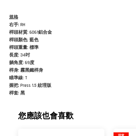
規格
右手: RH
桿頭材質:
6061鋁合金
桿頭顏色: 藍色
桿頭重量: 標準
長度: 34吋
躺角度: 69度
桿身: 霧黑鐵桿身
瞄準線: T
握把: Press 1.5 紋理版
桿套: 黑
您應該也會喜歡
現貨