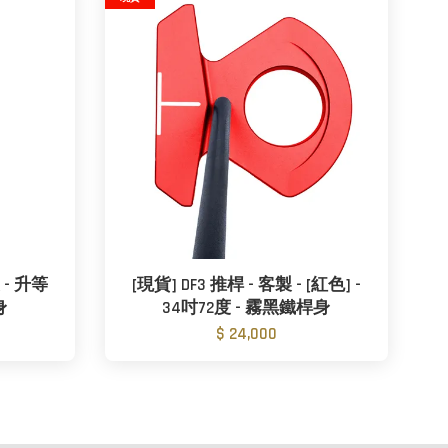
製 - 升等
[現貨] DF3 推桿 - 客製 - [紅色] -
身
34吋72度 - 霧黑鐵桿身
$ 24,000