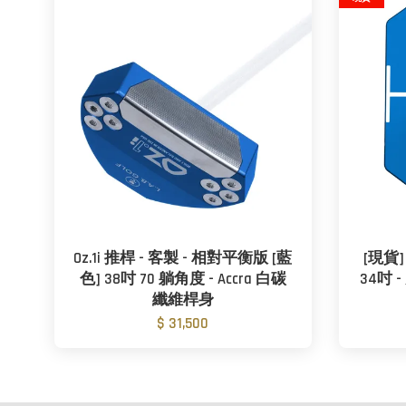
Oz.1i 推桿 - 客製 - 相對平衡版 [藍
[現貨] 
色] 38吋 70 躺角度 - Accra 白碳
34吋 
纖維桿身
$ 31,500