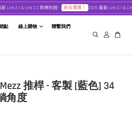
前去選購！
Link 2.1 & Link 2.2 即將到貨!
2026 最新 Link 2.1 & Lin
經銷點
線上購物
聯繫我們
Mezz 推桿 - 客製 [藍色] 34
 躺角度