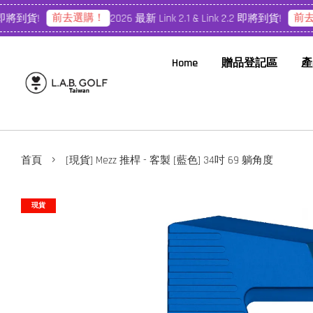
前去選購！
前去選
即將到貨!
2026 最新 Link 2.1 & Link 2.2 即將到貨!
Home
贈品登記區
產
›
首頁
[現貨] Mezz 推桿 - 客製 [藍色] 34吋 69 躺角度
現貨