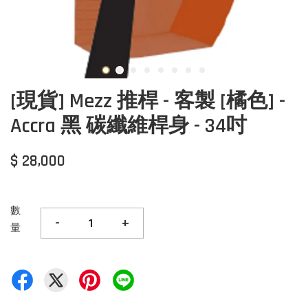
[現貨] Mezz 推桿 - 客製 [橘色] -
Accra 黑 碳纖維桿身 - 34吋
$ 28,000
數
-
+
量