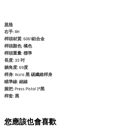
規格
右手: RH
桿頭材質:
6061鋁合金
桿頭顏色: 橘色
桿頭重量: 標準
長度: 33 吋
躺角度: 69度
桿身: Accra 黑 碳纖維桿身
瞄準線: 細線
握把: Press Pistol 2º黑
桿套: 黑
您應該也會喜歡