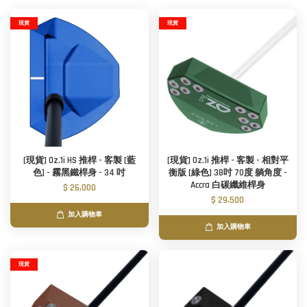
現貨
現貨
[現貨] Oz.1i HS 推桿 - 客製 [藍
[現貨] Oz.1i 推桿 - 客製 - 相對平
色] - 霧黑鐵桿身 - 34 吋
衡版 [綠色] 38吋 70度 躺角度 -
Accra 白碳纖維桿身
$ 26,000
$ 29,500
加入購物車
加入購物車
現貨