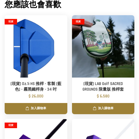
您應該也會喜歡
現貨
現貨
[現貨] Oz.1i HS 推桿 - 客製 [藍
[現貨] LAB Golf SACRED
色] - 霧黑鐵桿身 - 34 吋
GROUNDS 限量版 推桿套
$ 26,000
$ 6,580
加入購物車
加入購物車
現貨