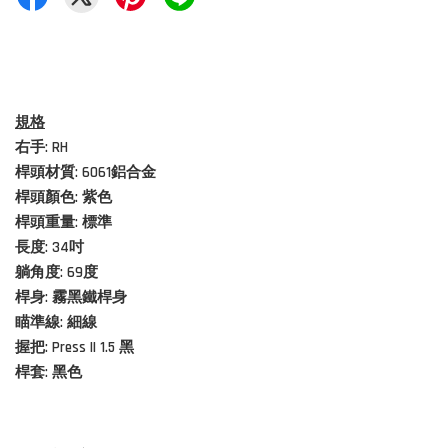
規格
右手: RH
桿頭材質:
6061鋁合金
桿頭顏色: 紫色
桿頭重量: 標準
長度: 34吋
躺角度: 69度
桿身: 霧黑鐵桿身
瞄準線: 細線
握把: Press II 1.5 黑
桿套:
黑
色