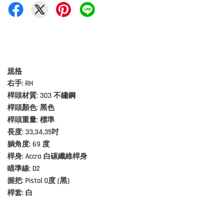
規格
右手: RH
桿頭材質: 303
不鏽鋼
桿頭顏色: 黑色
桿頭重量: 標準
長度: 33,34,35吋
躺角度: 69 度
桿身: Accra 白碳纖維桿身
瞄準線: D2
握把: Pistol 0度 (黑)
桿套: 白