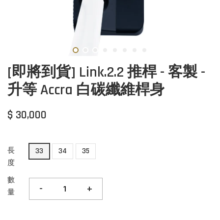
[即將到貨] Link.2.2 推桿 - 客製 -
升等 Accra 白碳纖維桿身
$ 30,000
長
33
34
35
度
數
-
+
量