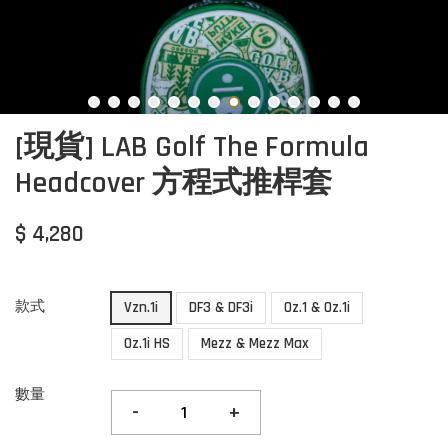
[現貨] LAB Golf The Formula
Headcover 方程式推桿套
$ 4,280
款式
Vzn.1i
DF3 & DF3i
Oz.1 & Oz.1i
Oz.1i HS
Mezz & Mezz Max
數量
-
+