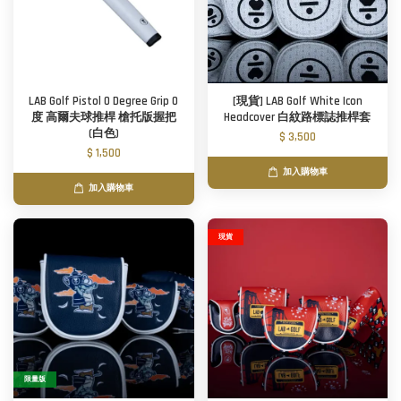
LAB Golf Pistol 0 Degree Grip 0
[現貨] LAB Golf White Icon
度 高爾夫球推桿 槍托版握把
Headcover 白紋路標誌推桿套
(白色)
$ 3,500
$ 1,500
加入購物車
加入購物車
現貨
限量版