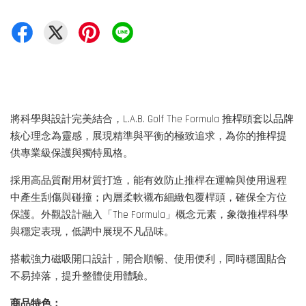
將科學與設計完美結合，L.A.B. Golf The Formula 推桿頭套以品牌
核心理念為靈感，展現精準與平衡的極致追求，為你的推桿提
供專業級保護與獨特風格。
採用高品質耐用材質打造，能有效防止推桿在運輸與使用過程
中產生刮傷與碰撞；內層柔軟襯布細緻包覆桿頭，確保全方位
保護。外觀設計融入「The Formula」概念元素，象徵推桿科學
與穩定表現，低調中展現不凡品味。
搭載強力磁吸開口設計，開合順暢、使用便利，同時穩固貼合
不易掉落，提升整體使用體驗。
商品特色：