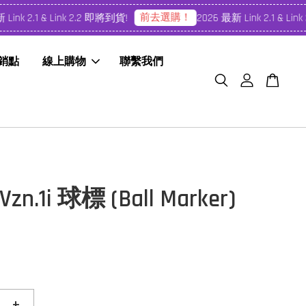
前去選購！
nk 2.1 & Link 2.2 即將到貨!
2026 最新 Link 2.1 & Link 
經銷點
線上購物
聯繫我們
zn.1i 球標 (Ball Marker)
+