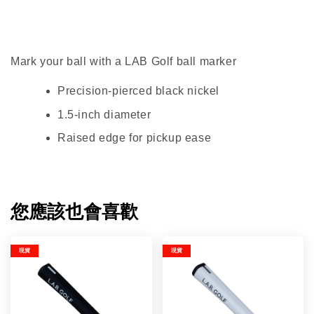
Mark your ball with a LAB Golf ball marker
Precision-pierced black nickel
1.5-inch diameter
Raised edge for pickup ease
您應該也會喜歡
現貨
現貨