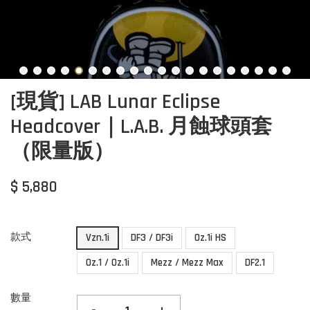
[現貨] LAB Lunar Eclipse
Headcover｜L.A.B. 月蝕球頭套
（限量版）
$ 5,880
款式
Vzn.1i
DF3 / DF3i
Oz.1i HS
Oz.1 / Oz.1i
Mezz / Mezz Max
DF2.1
數量