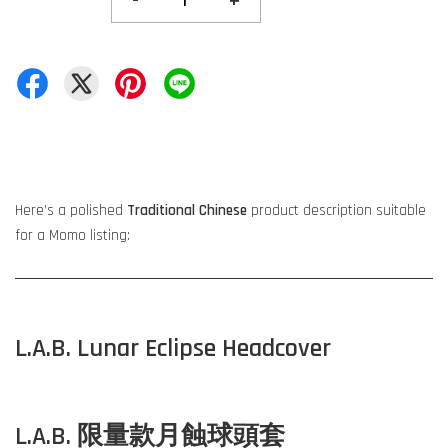
-
+
Here’s a polished
Traditional Chinese
product description suitable
for a Momo listing:
L.A.B. Lunar Eclipse Headcover
L.A.B. 限量款月蝕球頭套