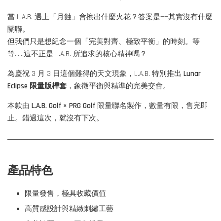
當 L.A.B. 遇上「月蝕」會擦出什麼火花？答案是——其實沒有什麼
關聯。
但我們只是想紀念一個「完美對齊、極致平衡」的時刻。等
等……這不正是 L.A.B. 所追求的核心精神嗎？
為慶祝 3 月 3 日這個難得的天文現象，L.A.B. 特別推出
Lunar
Eclipse 限量版桿套
，象徵平衡與精準的完美交會。
本款由
L.A.B. Golf × PRG Golf
限量聯名製作，數量有限，售完即
止。錯過這次，就沒有下次。
產品特色
限量發售，極具收藏價值
高質感設計與精緻刺繡工藝