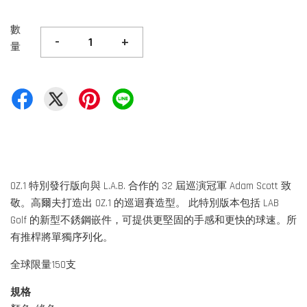
數
-
+
量
OZ.1 特別發行版向與 L.A.B. 合作的 32 屆巡演冠軍 Adam Scott 致
敬。高爾夫打造出 OZ.1 的巡迴賽造型。 此特別版本包括 LAB
Golf 的新型不銹鋼嵌件，可提供更堅固的手感和更快的球速。所
有推桿將單獨序列化。
全球限量150支
規格