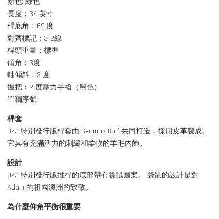
顏色: 綠色
長度：34 英寸
桿底角：69 度
對齊標記：3-2線
桿頭重量：標準
傾角：3度
軸傾斜：2 度
握把：2 度壓力手槍（黑色）
單獨序號
桿套
OZ.1 特別發行版桿套由 Seamus Golf 共同打造，採用皮革製成。
它具有充滿活力的刺繡和柔軟的羊毛內飾。
設計
OZ.1 特別發行版推桿的底部帶有袋鼠圖案。 袋鼠的設計是對
Adam 的祖國澳洲的致敬。
為什麼仰角平衡很重要