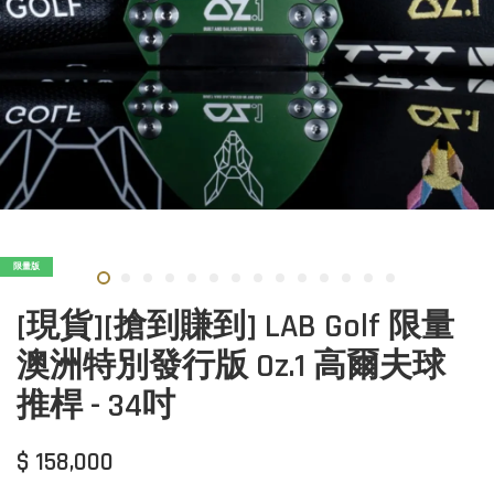
限量版
[現貨][搶到賺到] LAB Golf 限量
澳洲特別發行版 Oz.1 高爾夫球
推桿 - 34吋
$ 158,000