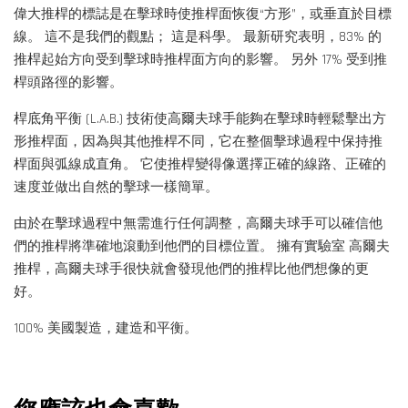
偉大推桿的標誌是在擊球時使推桿面恢復“方形”，或垂直於目標
線。 這不是我們的觀點； 這是科學。 最新研究表明，83% 的
推桿起始方向受到擊球時推桿面方向的影響。 另外 17% 受到推
桿頭路徑的影響。
桿底角平衡 (L.A.B.) 技術使高爾夫球手能夠在擊球時輕鬆擊出方
形推桿面，因為與其他推桿不同，它在整個擊球過程中保持推
桿面與弧線成直角。 它使推桿變得像選擇正確的線路、正確的
速度並做出自然的擊球一樣簡單。
由於在擊球過程中無需進行任何調整，高爾夫球手可以確信他
們的推桿將準確地滾動到他們的目標位置。 擁有實驗室 高爾夫
推桿，高爾夫球手很快就會發現他們的推桿比他們想像的更
好。
100% 美國製造，建造和平衡。