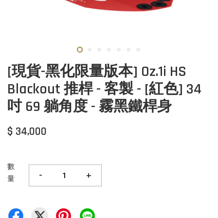
[現貨-黑化限量版本] Oz.1i HS
Blackout 推桿 - 客製 - [紅色] 34
吋 69 躺角度 - 霧黑鐵桿身
$ 34,000
數
-
+
量