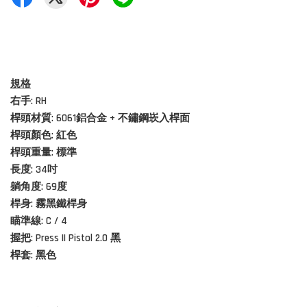
規格
右手: RH
桿頭材質:
6061鋁合金
+ 不鏽鋼崁入桿面
桿頭顏色:
紅
色
桿頭重量: 標準
長度: 34吋
躺角度: 69度
桿身: 霧黑鐵桿身
瞄準線: C / 4
握把: Press II Pistol 2.0 黑
桿套: 黑色