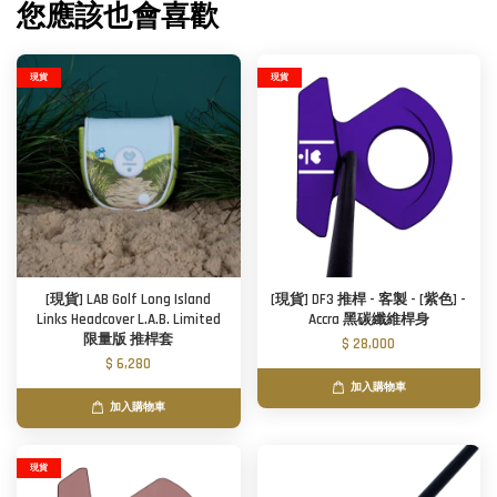
您應該也會喜歡
現貨
現貨
[現貨] LAB Golf Long Island
[現貨] DF3 推桿 - 客製 - [紫色] -
Links Headcover L.A.B. Limited
Accra 黑碳纖維桿身
限量版 推桿套
$ 28,000
$ 6,280
加入購物車
加入購物車
現貨