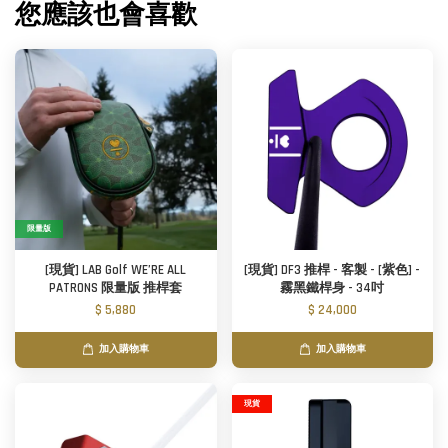
您應該也會喜歡
限量版
[現貨] LAB Golf WE’RE ALL
[現貨] DF3 推桿 - 客製 - [紫色] -
PATRONS 限量版 推桿套
霧黑鐵桿身 - 34吋
$ 5,880
$ 24,000
加入購物車
加入購物車
現貨