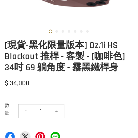
[現貨-黑化限量版本] Oz.1i HS
Blackout 推桿 - 客製 - [咖啡色]
34吋 69 躺角度 - 霧黑鐵桿身
$ 34,000
數
-
+
量