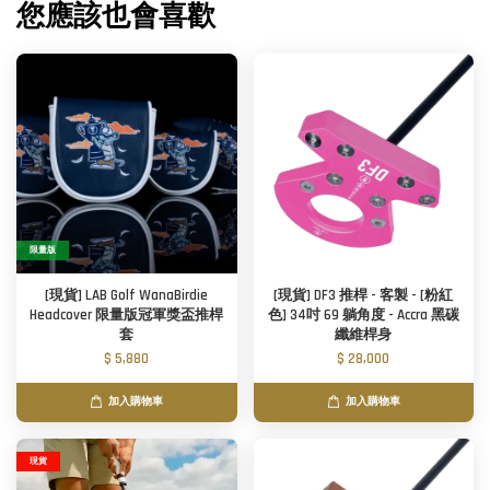
您應該也會喜歡
限量版
[現貨] LAB Golf WanaBirdie
[現貨] DF3 推桿 - 客製 - [粉紅
Headcover 限量版冠軍獎盃推桿
色] 34吋 69 躺角度 - Accra 黑碳
套
纖維桿身
$ 5,880
$ 28,000
加入購物車
加入購物車
現貨