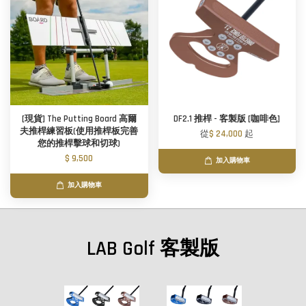
[現貨] The Putting Board 高爾
DF2.1 推桿 - 客製版 [咖啡色]
夫推桿練習板(使用推桿板完善
從
$ 24,000
起
您的推桿擊球和切球)
$ 9,500
加入購物車
加入購物車
LAB Golf 客製版