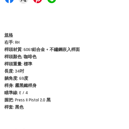
規格
右手: RH
桿頭材質:
6061鋁合金
+ 不鏽鋼崁入桿面
桿頭顏色: 咖啡色
桿頭重量: 標準
長度: 34吋
躺角度: 69度
桿身: 霧黑鐵桿身
瞄準線: E / 4
握把: Press II Pistol 2.0 黑
桿套: 黑色