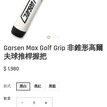
Garsen Max Golf Grip 非錐形高爾
夫球推桿握把
$ 1,980
款式
黑白
黑紅
黑藍
數量
-
+