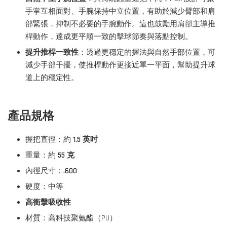
手掌互相面對、手腕保持中立位置，有助於減少臂部和肩
部緊張，抑制不必要的手腕動作。這也鼓勵用肩部主導推
桿動作，達成更平順一致的擊球節奏與落點控制。
提升推桿一致性
：透過更穩定的握法與自然手部位置，可
減少手部干擾，使推桿動作更接近單一平面，幫助提升球
道上的穩定性。
產品規格
握把直徑：約
1.5 英吋
重量：約
55 克
內徑尺寸：
.600
硬度：中等
高衝擊吸收性
材質：高科技聚氨酯（PU）