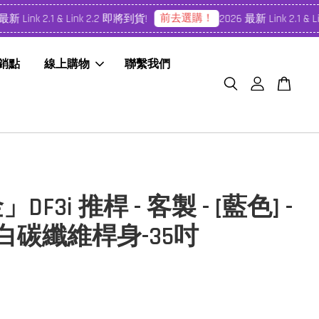
前去選購！
 Link 2.1 & Link 2.2 即將到貨!
2026 最新 Link 2.1 & Li
經銷點
線上購物
聯繫我們
DF3i 推桿 - 客製 - [藍色] -
s 白碳纖維桿身-35吋