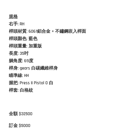
規格
右手: RH
桿頭材質:
6061鋁合金 + 不鏽鋼崁入桿面
桿頭顏色: 藍色
桿頭重量: 加重版
長度: 35吋
躺角度: 69度
桿身: gears 白碳纖維桿身
瞄準線: HH
握把: Press II Pistol 0
白
桿套: 白格紋
全額 $32500
訂金 $5000