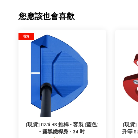
您應該也會喜歡
現貨
[現貨] Oz.1i HS 推桿 - 客製 [藍色]
[現貨] 
- 霧黑鐵桿身 - 34 吋
升等 G