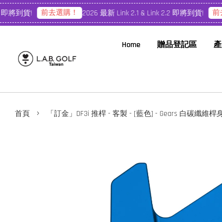
前去選購！
前去
2 即將到貨!
2026 最新 Link 2.1 & Link 2.2 即將到貨!
Home
贈品登記區
產
›
首頁
「訂金」DF3i 推桿 - 客製 - [藍色] - Gears 白碳纖維桿