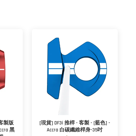
- 客製版
[現貨] DF3i 推桿 - 客製 - [藍色] -
Accra 黑
Accra 白碳纖維桿身-35吋