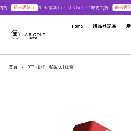
前去選購！
前去選購！
2026 最新 Link 2.1 & Link 2.2 即將到貨!
2
Home
贈品登記區
產
›
首頁
DF3i 推桿 - 客製版 [紅色]