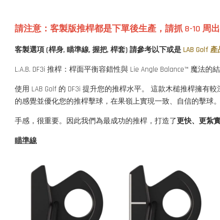
請注意：客製版推桿都是下單後生產
，
請抓 8-10
客製選項 (桿身, 瞄準線, 握把, 桿套) 請參考以下或是
LAB Golf
L.A.B. DF3i 推桿：桿面平衡容錯性與 Lie Angle Balance™ 魔法
使用 LAB Golf 的 DF3i 提升您的推桿水平。 這款木
的感覺並優化您的推桿擊球，在果嶺上實現一致、自信的擊球
手感，很重要。因此我們為最成功的推桿，打造了
更快、更紮
瞄準線