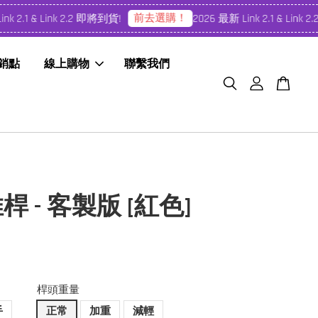
前去選購！
1 & Link 2.2 即將到貨!
2026 最新 Link 2.1 & Link 2.2 
經銷點
線上購物
聯繫我們
 推桿 - 客製版 [紅色]
桿頭重量
手
正常
加重
減輕