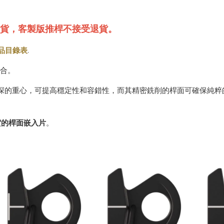
 周出貨，客製版推桿不接受退貨。
 產品目錄表
.
的結合。
槌推桿擁有較深的重心，可提高穩定性和容錯性，而其精密銑削的桿面可確保純
。
實的桿面嵌入片
。