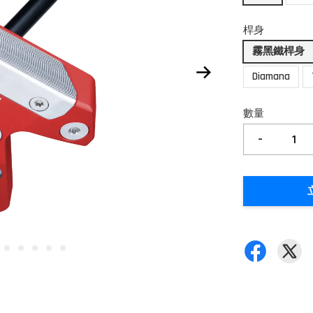
桿身
霧黑鐵桿身
Diamana
數量
-