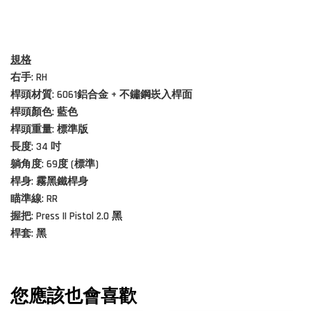
規格
右手: RH
桿頭材質:
6061鋁合金 + 不鏽鋼崁入桿面
桿頭顏色: 藍色
桿頭重量: 標準版
長度:
34 吋
躺角度: 69度 (標準)
桿身: 霧黑鐵桿身
瞄準線: RR
握把: Press II Pistol 2.0 黑
桿套:
黑
您應該也會喜歡