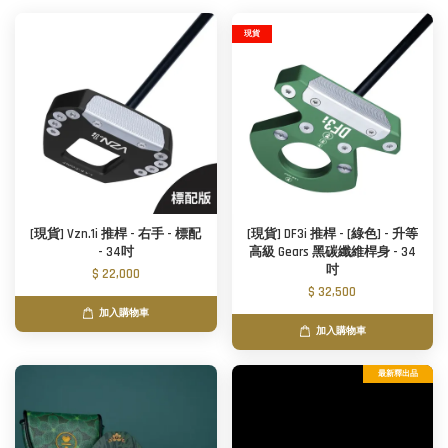
現貨
[現貨] Vzn.1i 推桿 - 右手 - 標配
[現貨] DF3i 推桿 - [綠色] - 升等
- 34吋
高級 Gears 黑碳纖維桿身 - 34
吋
$ 22,000
$ 32,500
加入購物車
加入購物車
最新釋出品