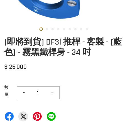
[即將到貨] DF3i 推桿 - 客製 - [藍
色] - 霧黑鐵桿身 - 34 吋
$ 26,000
數
-
+
量