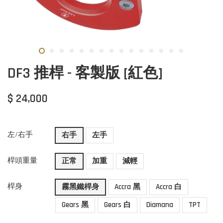
DF3 推桿 - 客製版 [紅色]
$ 24,000
左/右手
右手
左手
桿頭重量
正常
加重
減輕
桿身
霧黑鐵桿身
Accra 黑
Accra 白
Gears 黑
Gears 白
Diamana
TPT