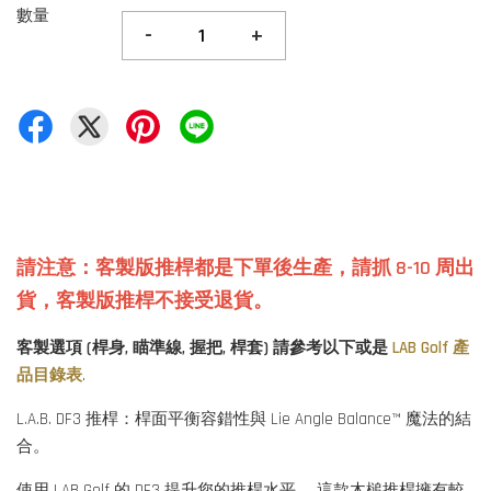
數量
-
+
請注意：客製版推桿都是下單後生產
，
請抓 8-10 周出
貨，客製版推桿不接受退貨。
客製選項 (桿身, 瞄準線, 握把, 桿套) 請參考以下或是
LAB Golf 產
品目錄表
.
L.A.B. DF3 推桿：桿面平衡容錯性與 Lie Angle Balance™ 魔法的結
合。
使用 LAB Golf 的 DF3 提升您的推桿水平。 這款木槌推桿擁有較